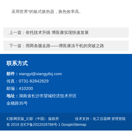
采用世界*的板式换热器，换热效率高。
上一篇：
依托技术升级 博医康实现快速发展
下一篇：
用两条腿走路——博医康冻干机的突破之路
联系方式
邮件：
xiangyi@xiangyilxj.com
传真：0731-82842829
邮编：410200
地址：
湖南省长沙市望城经济技术开区
金穗路35号
幻影网页版_幻影（中国） 版权所
技术支持：
化工仪器网
管理登陆
有 2019
京ICP备2022028788号-1
GoogleSitemap